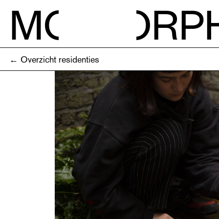
M
O
RP
← Overzicht residenties