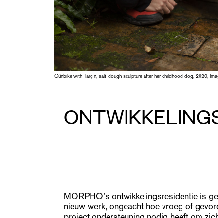
Günbike with Tarçın, salt-dough sculpture after her childhood dog, 2020, Imag
ONTWIKKELINGS
MORPHO’s ontwikkelingsresidentie is ge
nieuw werk, ongeacht hoe vroeg of gevord
project ondersteuning nodig heeft om zich 