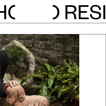
H
O
RES
NIEU
KALE
ATEL
RESI