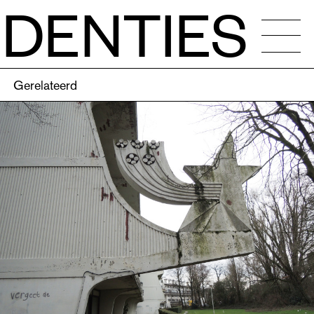
IDENTIES
WS
Gerelateerd
NDER
IERS
DENTIES