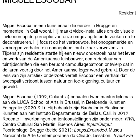
PUBLICATIES
Resident
INFO
Miguel Escobar is een kunstenaar die eerder in Brugge en
momenteel in Cali woont. Hij maakt video-installaties om de visuele
NL
EN
invloeden op de perceptie van onze omgeving te onderzoeken en te
deconstrueren. Hij focust op het vertrouwde, het onopgemerkte en
verborgen verhalen die conceptueel met elkaar verweven zijn.
Tijdens zijn residentie startte hij een nieuw onderzoek naar het leven
en werk van de Amerikaanse tuinbouwer, een redacteur van
tuintijdschriften die een berucht camouflagepatroon ontwierp dat in
de jaren veertig door het Amerikaanse leger werd gebruikt. Door de
lens van zijn artistiek onderzoek vertelt Escobar een verhaal dat
tweespalt vertoont tussen natuur en toe-eigening, cultuur en
geweld.
Miguel Escobar (1992, Columbia) behaalde twee masterdiploma's
aan de LUCA School of Arts in Brussel, in Beeldende Kunst en
Fotografie (2020-21). Hij behaalde zijn Bachelor in Plastische
Kunsten aan het Instituto Departamental de Bellas, Cali, in 2017.
Recente filmvertoningen en tentoonstellingen zijn onder meer:
FIVA
,
Centro Cultural San Martin, Buenos Aires;
Input/Output
,
Poortersloge, Brugge (beide 2021);
Loops.Expanded
, Museu
Nacional de Arte Contemporanea do Chiado, Lissabon;
Tryout Eva