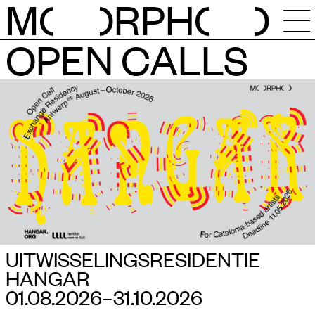
M
O
RPH
O
OPEN CALLS
NIEUWS
KALENDER
ATELIERS
RESIDENTIES
OPEN CALLS
UITWISSELINGSRESIDENTIE
HANGAR
SESSIES
01.08.2026–​31.10.2026