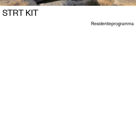
STRT KIT
Residentieprogramma
Ploegstraat 27
B–2018 Antwerpen
+32 3 288 82 23
info@morphoantwerp.be