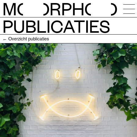
M
O
RPH
O
PUBLICATIES
NIEUWS
← Overzicht publicaties
KALENDER
ATELIERS
RESIDENTIES
OPEN CALLS
SESSIES