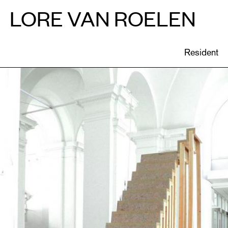
 CALLS
LORE VAN ROELEN
IES
Resident
© Charlie De Keersmaecker
ICATIES
EN