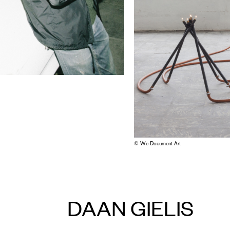
© We Document Art
DAAN GIELIS