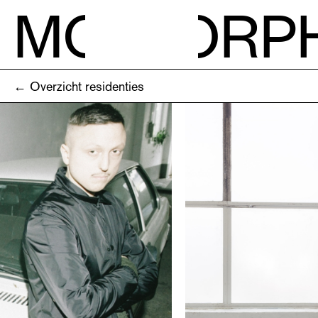
M
O
RP
← Overzicht residenties