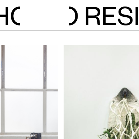
H
O
RES
NIEU
KALE
ATEL
RESI