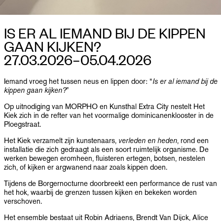
PUBLICATIES
INFO
IS ER AL IEMAND BIJ DE KIPPEN
GAAN KIJKEN?
NL
EN
27.03.2026–​05.04.2026
Iemand vroeg het tussen neus en lippen door: “
Is er al iemand bij de
kippen gaan kijken?
”
Op uitnodiging van MORPHO en Kunsthal Extra City nestelt Het
Kiek zich in de refter van het voormalige dominicanenklooster in de
Ploegstraat.
Het Kiek verzamelt zijn kunstenaars,
verleden en heden
, rond een
installatie die zich gedraagt als een soort ruimtelijk organisme. De
werken bewegen eromheen, fluisteren ertegen, botsen, nestelen
zich, of kijken er argwanend naar zoals kippen doen.
Tijdens de Borgernocturne doorbreekt een performance de rust van
het hok, waarbij de grenzen tussen kijken en bekeken worden
verschoven.
Het ensemble bestaat uit Robin Adriaens, Brendt Van Dijck, Alice