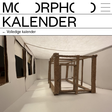
M
O
RPH
O
KALENDER
NIEUWS
← Volledige kalender
KALENDER
ATELIERS
RESIDENTIES
OPEN CALLS
SESSIES